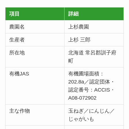
項目
詳細
農園名
上杉農園
生産者
上杉 三郎
所在地
北海道 常呂郡訓子府
町
有機JAS
有機圃場面積：
202.8a／認定団体・
認定番号：ACCIS・
A08-072902
主な作物
玉ねぎ／にんじん／
じゃがいも