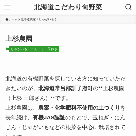
北海道こだわり旬野菜
ホーム
北海道農家
じゃがいも
上杉農園
じゃがいも
にんにく
玉ねぎ
北海道の有機野菜を探している方に知っていただ
きたいのが、
北海道常呂郡訓子府町
の**上杉農園
（上杉 三郎さん）**です。
上杉農園は、
農薬・化学肥料不使用の土づくり
を
長年続け、
有機JAS認証
のもとで、玉ねぎ・にん
じん・じゃがいもなどの根菜を中心に栽培されて